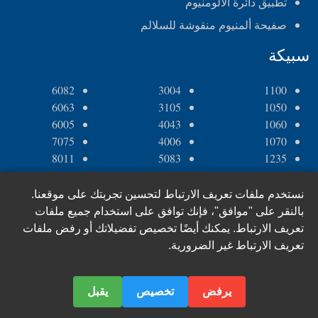
تطبيق دائرة الألومنيوم
صفيحة ألمنيوم منقوشة للسلالم
سبيكة
6082
3004
1100
6063
3105
1050
6005
4043
1060
7075
4006
1070
8011
5083
1235
8079
5052
2a11
8006
5005
2a12
نستخدم ملفات تعريف الارتباط لتحسين تجربتك على موقعنا.
5182
2024
بالنقر على "موافق"، فإنك توافق على استخدام جميع ملفات
6061
3003
تعريف الارتباط. يمكنك أيضًا تخصيص تفضيلاتك أو رفض ملفات
تعريف الارتباط غير الضرورية.
Sitemap
2026 Haomei Aluminum CO., LTD., Inc.
© 2024–
يرفض
تخصيص
يقبل
عربي